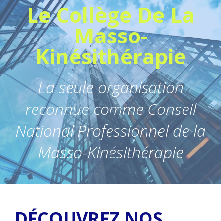
Le Collège De La
Masso-
Kinésithérapie
La seule organisation
reconnue comme Conseil
National Professionnel de la
Masso-Kinésithérapie
DÉCOUVREZ NOS