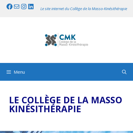
Aller
Facebook
Mail
Instagram
LinkedIn
Le site internet du Collège de la Masso-Kinésithérapie
au
contenu
Menu
LE COLLÈGE DE LA MASSO
KINÉSITHÉRAPIE