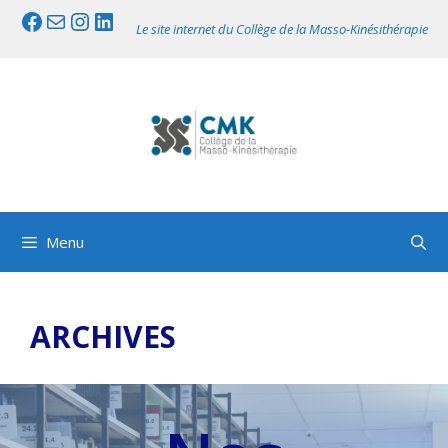
Aller
Facebook
Mail
Instagram
LinkedIn
Le site internet du Collège de la Masso-Kinésithérapie
au
contenu
Menu
ARCHIVES