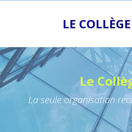
LE COLLÈGE
Le Collè
La seule organisation re