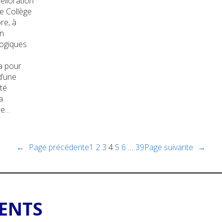
élioration
e Collège
re, à
un
ogiques
 a pour
d’une
té
a
de…
←
Page précédente
1
2
3
4
5
6
…
39
Page suivante
→
ENTS