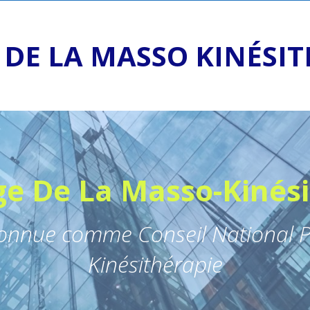
 DE LA MASSO KINÉSI
ge De La Masso-Kinés
connue comme Conseil National P
Kinésithérapie