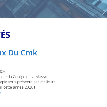
TÉS
ux Du Cmk
6
2026
quipe du Collège de la Masso-
rapie vous présente ses meilleurs
r cette année 2026 !
te