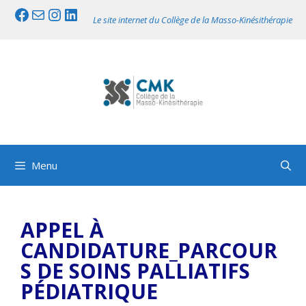
Aller
Facebook
Mail
Instagram
LinkedIn
Le site internet du Collège de la Masso-Kinésithérapie
au
contenu
Menu
APPEL À
CANDIDATURE_PARCOUR
S DE SOINS PALLIATIFS
PÉDIATRIQUE