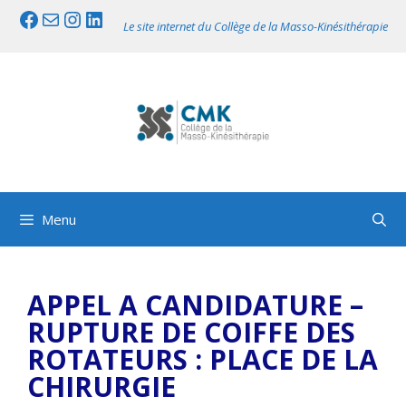
Aller
Facebook
Mail
Instagram
LinkedIn
Le site internet du Collège de la Masso-Kinésithérapie
au
contenu
Menu
APPEL A CANDIDATURE –
RUPTURE DE COIFFE DES
ROTATEURS : PLACE DE LA
CHIRURGIE