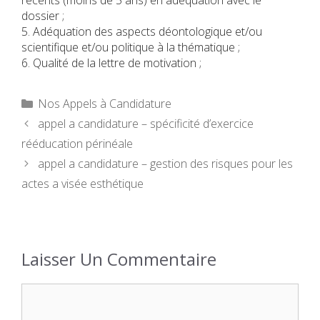
récents (moins de 5 ans) en adéquation avec le
dossier ;
5. Adéquation des aspects déontologique et/ou
scientifique et/ou politique à la thématique ;
6. Qualité de la lettre de motivation ;
Catégories
Nos Appels à Candidature
appel a candidature – spécificité d’exercice
rééducation périnéale
appel a candidature – gestion des risques pour les
actes a visée esthétique
Laisser Un Commentaire
Commentaire