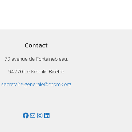
Contact
79 avenue de Fontainebleau,
94270 Le Kremlin Bicêtre
secretaire-generale@cnpmk.org
Facebook
Mail
Instagram
LinkedIn