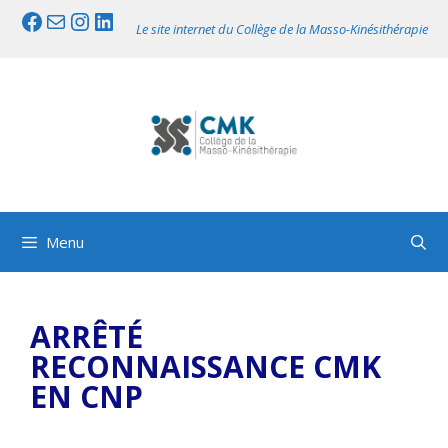
Aller
Facebook
Mail
Instagram
LinkedIn
Le site internet du Collège de la Masso-Kinésithérapie
au
contenu
Menu
ARRÊTÉ
RECONNAISSANCE CMK
EN CNP