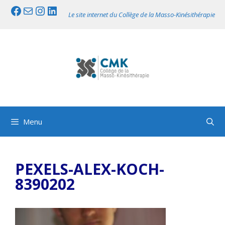
Aller
Facebook
Mail
Instagram
LinkedIn
Le site internet du Collège de la Masso-Kinésithérapie
au
contenu
Menu
PEXELS-ALEX-KOCH-
8390202