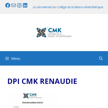
Aller
Facebook
Mail
Instagram
LinkedIn
Le site internet du Collège de la Masso-Kinésithérapie
au
contenu
Menu
DPI CMK RENAUDIE