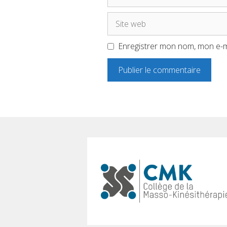
mail
Site
web
Enregistrer mon nom, mon e-m