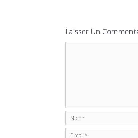
Laisser Un Commenta
Commentaire
Nom
E-