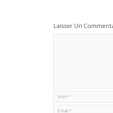
Laisser Un Commenta
Commentaire
Nom
E-