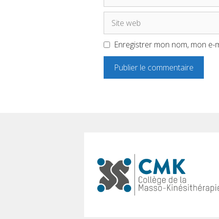
mail
Site
web
Enregistrer mon nom, mon e-m