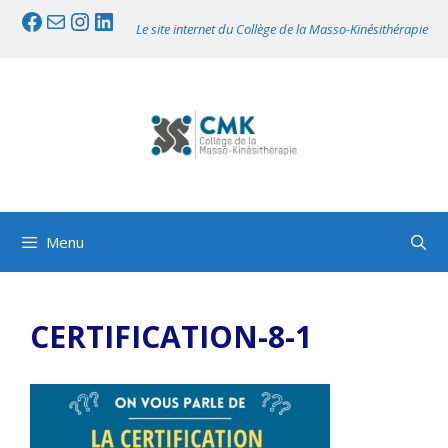
Aller
Facebook
Mail
Instagram
LinkedIn
Le site internet du Collège de la Masso-Kinésithérapie
au
contenu
Menu
CERTIFICATION-8-1