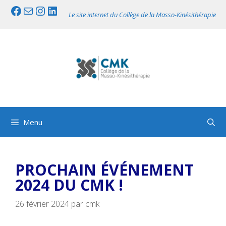
Aller
Facebook
Mail
Instagram
LinkedIn
Le site internet du Collège de la Masso-Kinésithérapie
au
contenu
Menu
PROCHAIN ÉVÉNEMENT
2024 DU CMK !
26 février 2024
par
cmk