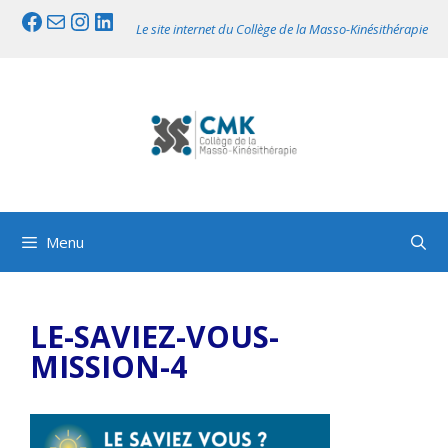
Aller
Facebook
Mail
Instagram
LinkedIn
Le site internet du Collège de la Masso-Kinésithérapie
au
contenu
Menu
LE-SAVIEZ-VOUS-
MISSION-4