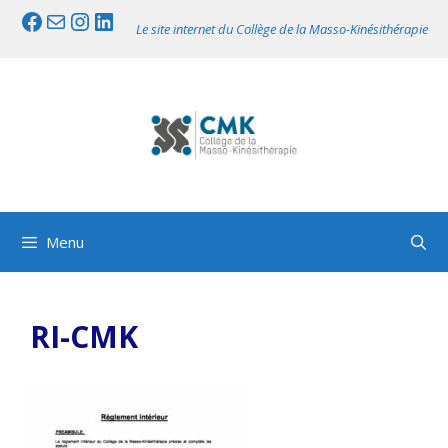
Aller
Facebook
Mail
Instagram
LinkedIn
Le site internet du Collège de la Masso-Kinésithérapie
au
contenu
Menu
RI-CMK