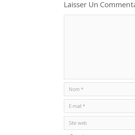
Laisser Un Commenta
Commentaire
Nom
E-
mail
Site
web