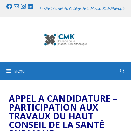
Aller
Facebook
Mail
Instagram
LinkedIn
Le site internet du Collège de la Masso-Kinésithérapie
au
contenu
Menu
APPEL A CANDIDATURE –
PARTICIPATION AUX
TRAVAUX DU HAUT
CONSEIL DE LA SANTÉ