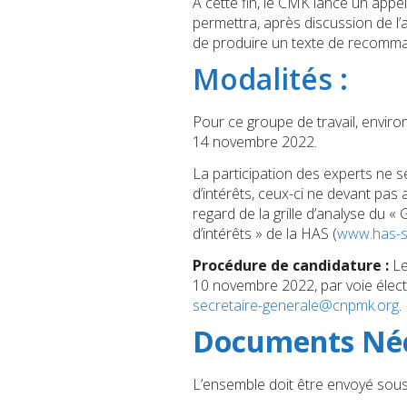
A cette fin, le CMK lance un appe
permettra, après discussion de l’a
de produire un texte de recomma
Modalités :
Pour ce groupe de travail, enviro
14 novembre 2022.
La participation des experts ne se
d’intérêts, ceux-ci ne devant pa
regard de la grille d’analyse du «
d’intérêts » de la HAS (
www.has-s
Procédure de candidature :
Le
10 novembre 2022, par voie électr
secretaire-generale@cnpmk.org
.
Documents Néce
L’ensemble doit être envoyé sous 