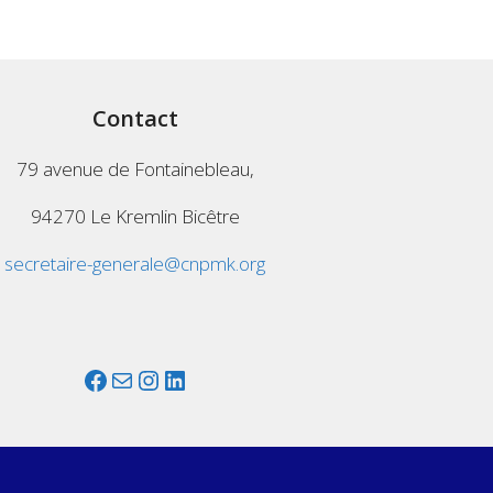
Contact
79 avenue de Fontainebleau,
94270 Le Kremlin Bicêtre
secretaire-generale@cnpmk.org
Facebook
Mail
Instagram
LinkedIn