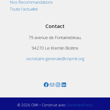
Nos Recommandations
Toute l'actualité
Contact
79 avenue de Fontainebleau,
94270 Le Kremlin Bicêtre
secretaire-generale@cnpmk.org
Facebook
Mail
Instagram
LinkedIn
© 2026 CMK
• Construit avec
GeneratePress