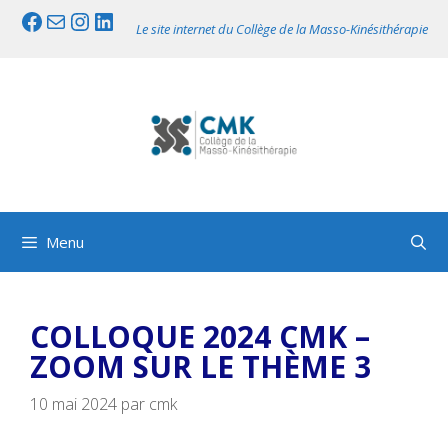
Aller
Facebook
Mail
Instagram
LinkedIn
Le site internet du Collège de la Masso-Kinésithérapie
au
contenu
Menu
COLLOQUE 2024 CMK –
ZOOM SUR LE THÈME 3
10 mai 2024
par
cmk