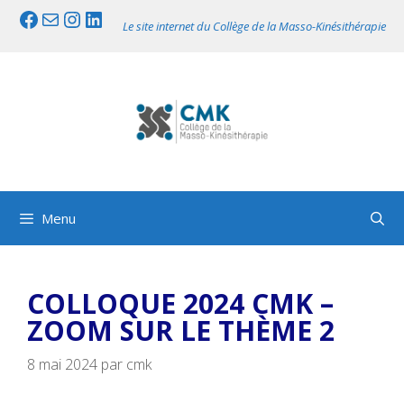
Aller
Facebook
Mail
Instagram
LinkedIn
Le site internet du Collège de la Masso-Kinésithérapie
au
contenu
Menu
COLLOQUE 2024 CMK –
ZOOM SUR LE THÈME 2
8 mai 2024
par
cmk