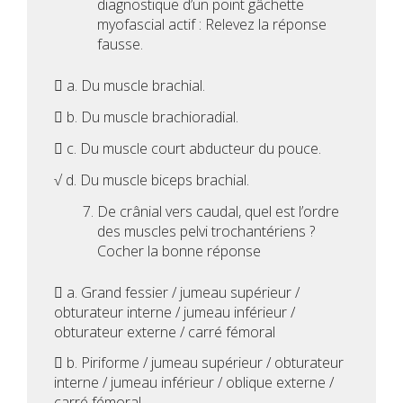
diagnostique d’un point gâchette
myofascial actif : Relevez la réponse
fausse.
 a. Du muscle brachial.
 b. Du muscle brachioradial.
 c. Du muscle court abducteur du pouce.
√ d. Du muscle biceps brachial.
De crânial vers caudal, quel est l’ordre
des muscles pelvi trochantériens ?
Cocher la bonne réponse
 a. Grand fessier / jumeau supérieur /
obturateur interne / jumeau inférieur /
obturateur externe / carré fémoral
 b. Piriforme / jumeau supérieur / obturateur
interne / jumeau inférieur / oblique externe /
carré fémoral