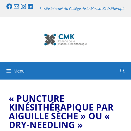
Aller
Facebook
Mail
Instagram
LinkedIn
Le site internet du Collège de la Masso-Kinésithérapie
au
contenu
Menu
« PUNCTURE
KINÉSITHÉRAPIQUE PAR
AIGUILLE SÈCHE » OU «
DRY-NEEDLING »