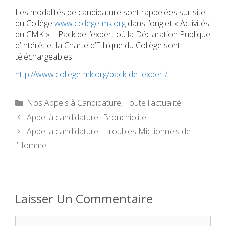
Les modalités de candidature sont rappelées sur site
du Collège
www.college-mk.org
dans l’onglet « Activités
du CMK » – Pack de l’expert où la Déclaration Publique
d’Intérêt et la Charte d’Ethique du Collège sont
téléchargeables.
http://www.college-mk.org/pack-de-lexpert/
Catégories
Nos Appels à Candidature
,
Toute l'actualité
Appel à candidature- Bronchiolite
Appel a candidature – troubles Mictionnels de
l’Homme
Laisser Un Commentaire
Commentaire