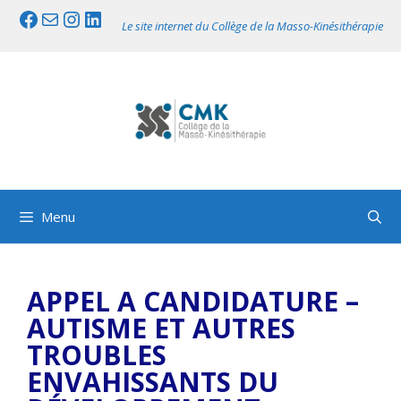
Aller
Facebook
Mail
Instagram
LinkedIn
Le site internet du Collège de la Masso-Kinésithérapie
au
contenu
Menu
APPEL A CANDIDATURE –
AUTISME ET AUTRES
TROUBLES
ENVAHISSANTS DU