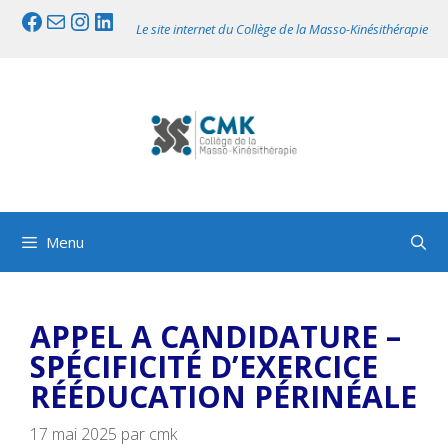
Aller
Facebook
Mail
Instagram
LinkedIn
Le site internet du Collège de la Masso-Kinésithérapie
au
contenu
Menu
APPEL A CANDIDATURE –
SPÉCIFICITÉ D’EXERCICE
RÉÉDUCATION PÉRINÉALE
17 mai 2025
par
cmk