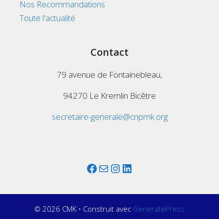
Nos Recommandations
Toute l'actualité
Contact
79 avenue de Fontainebleau,
94270 Le Kremlin Bicêtre
secretaire-generale@cnpmk.org
Facebook
Mail
Instagram
LinkedIn
© 2026 CMK
• Construit avec
GeneratePress