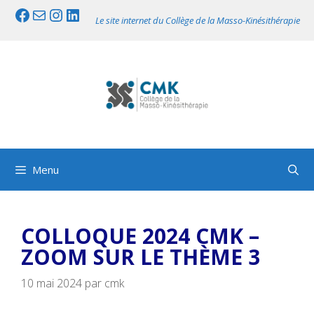
Aller
Facebook
Mail
Instagram
LinkedIn
Le site internet du Collège de la Masso-Kinésithérapie
au
contenu
Menu
COLLOQUE 2024 CMK –
ZOOM SUR LE THÈME 3
10 mai 2024
par
cmk