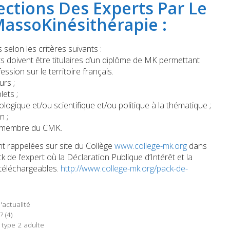
ections Des Experts Par Le
MassoKinésithérapie :
selon les critères suivants :
s doivent être titulaires d’un diplôme de MK permettant
fession sur le territoire français.
urs ;
ets ;
ogique et/ou scientifique et/ou politique à la thématique ;
n ;
e membre du CMK.
t rappelées sur site du Collège
www.college-mk.org
dans
k de l’expert où la Déclaration Publique d’Intérêt et la
 téléchargeables.
http://www.college-mk.org/pack-de-
'actualité
 (4)
 type 2 adulte