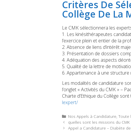
Critères De Sél
Collège De La 
Le CMK sélectionnera les experts 
1. Les kinésithérapeutes candidat
l’exercice plein et entier de la pro
2. Absence de liens d’intérêt maje
3. Présentation de dossiers compl
4. Adéquation des aspects déontol
5. Qualité de la lettre de motivatio
6. Appartenance à une structur
Les modalités de candidature son
l’onglet « Activités du CMK » – Pac
Charte d’Ethique du Collège sont
lexpert/
Catégories
Nos Appels à Candidature
,
Toute l
quelles sont les missions du CMK ?
Appel a Candidature – Diabète de