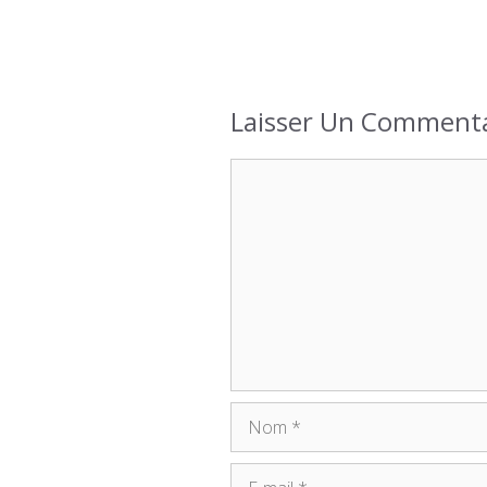
Laisser Un Commenta
Commentaire
Nom
E-