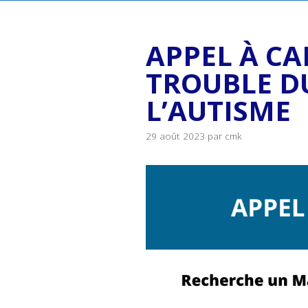
APPEL À C
TROUBLE D
L’AUTISME
29 août 2023
par
cmk