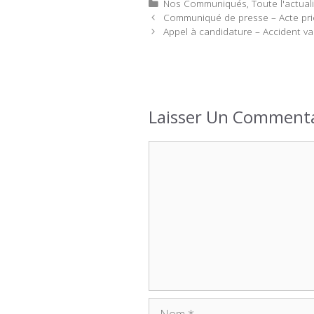
Catégories
Nos Communiqués
,
Toute l'actual
Communiqué de presse – Acte prio
Appel à candidature – Accident va
Laisser Un Commenta
Commentaire
Nom