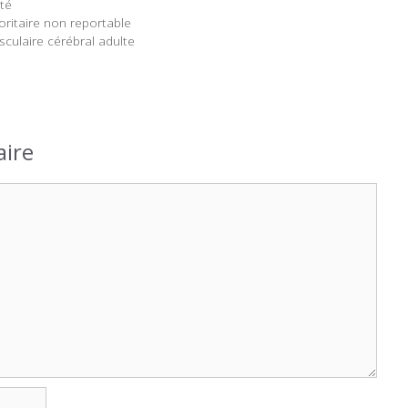
ité
ritaire non reportable
sculaire cérébral adulte
ire